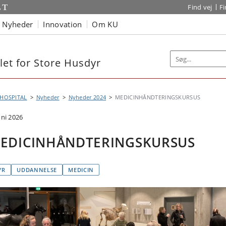
Find vej
F
Nyheder
Innovation
Om KU
let for Store Husdyr
 HOSPITAL
Nyheder
Nyheder 2024
MEDICINHÅNDTERINGSKURSUS
uni 2026
EDICINHÅNDTERINGSKURSUS
YR
UDDANNELSE
MEDICIN