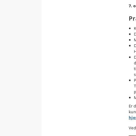
7. o
Pr
K
D
M
D
H
D
d
t
s
P
T
p
M
Er 
kun
hj
Ved