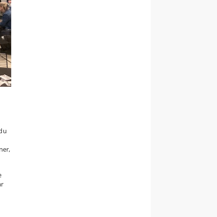
 du
ner,
e
år