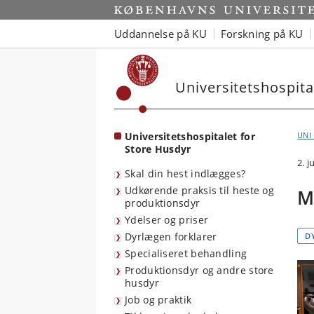
Start
Uddannelse på KU
Forskning på KU
Universitetshospita
Universitetshospitalet for
UNI
Store Husdyr
2. j
Skal din hest indlægges?
Udkørende praksis til heste og
M
produktionsdyr
Ydelser og priser
Dyrlægen forklarer
D
Specialiseret behandling
Produktionsdyr og andre store
husdyr
Job og praktik