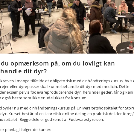
 du opmærksom på, om du lovligt kan
handle dit dyr?
 kræves i mange tilfælde et obligatorisk medicinhåndteringskursus, hvis
 ejer eller dyrepasser skal kunne behandle dit dyr med medicin. Dette
der eksempelvis fødevareproducerende dyr, herunder geder, får og kani
 også heste som ikke er udelukket fra konsum.
udbyder nu medicinhåndteringskursus på Universitetshospitalet for Stor
dyr. Kurset består af en teoretisk online del og en praktisk del der foreg
hospitalet. Begge dele er godkendt af Fødevarestyrelsen.
 er planlagt følgende kurser: