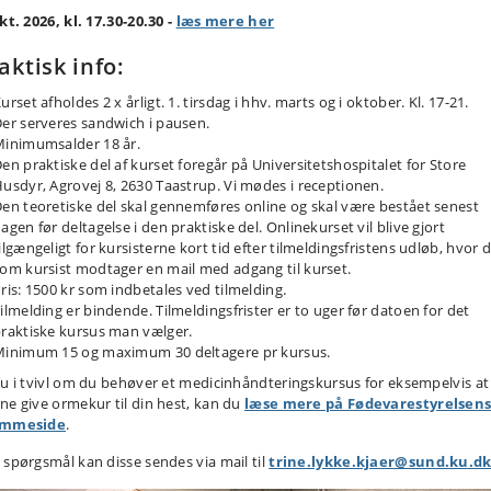
kt. 2026, kl. 17.30-20.30 -
læs mere her
aktisk info:
urset afholdes 2 x årligt. 1. tirsdag i hhv. marts og i oktober. Kl. 17-21.
er serveres sandwich i pausen.
inimumsalder 18 år.
en praktiske del af kurset foregår på Universitetshospitalet for Store
usdyr, Agrovej 8, 2630 Taastrup. Vi mødes i receptionen.
en teoretiske del skal gennemføres online og skal være bestået senest
agen før deltagelse i den praktiske del. Onlinekurset vil blive gjort
ilgængeligt for kursisterne kort tid efter tilmeldingsfristens udløb, hvor 
om kursist modtager en mail med adgang til kurset.
ris: 1500 kr som indbetales ved tilmelding.
ilmelding er bindende. Tilmeldingsfrister er to uger før datoen for det
raktiske kursus man vælger.
inimum 15 og maximum 30 deltagere pr kursus.
du i tvivl om du behøver et medicinhåndteringskursus for eksempelvis at
ne give ormekur til din hest, kan du
læse mere på Fødevarestyrelsen
emmeside
.
 spørgsmål kan disse sendes via mail til
trine.lykke.kjaer@sund.ku.d