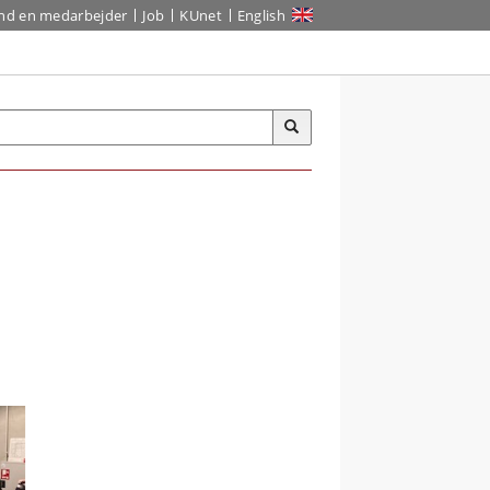
ind en medarbejder
Job
KUnet
English