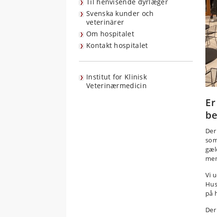
Til henvisende dyrlæger
Svenska kunder och
veterinärer
Om hospitalet
Kontakt hospitalet
Institut for Klinisk
Veterinærmedicin
Er
be
Der
som
gæl
men
Vi 
Hus
på 
Der