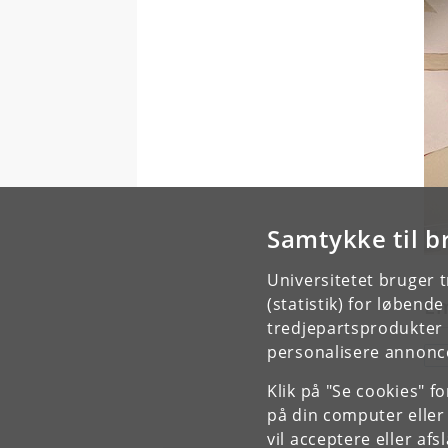
Samtykke til b
Universitetet bruger 
(statistik) for løbend
E
tredjepartsprodukter t
personalisere annonce
D
Klik på "Se cookies" f
på din computer eller
vil acceptere eller af