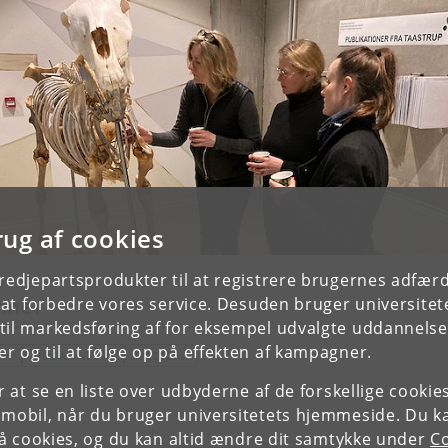
rug af cookies
tredjepartsprodukter til at registrere brugernes adfæ
e at forbedre vores service. Desuden bruger universitet
mner
il markedsføring af for eksempel udvalgte uddannelser e
r og til at følge op på effekten af kampagner.
YR
UDDANNELSE
MEDICIN
or at se en liste over udbyderne af de forskellige cooki
 mobil, når du bruger universitetets hjemmeside. Du k
slå cookies, og du kan altid ændre dit samtykke under
Co