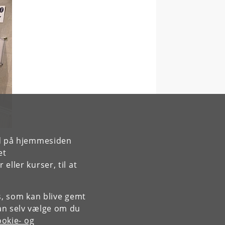
rd på hjemmesiden
et
ller kurser, til at
es, som kan blive gemt
an selv vælge om du
okie- og